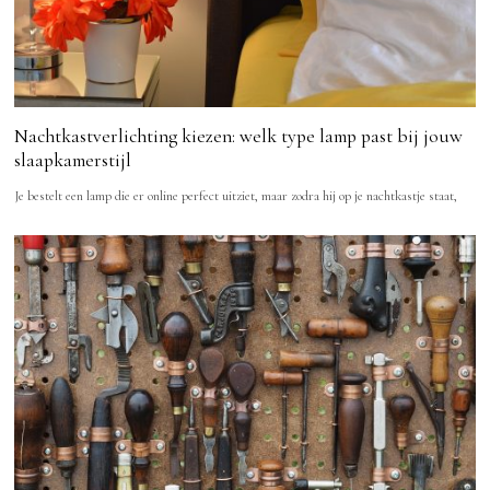
Nachtkastverlichting kiezen: welk type lamp past bij jouw
slaapkamerstijl
Je bestelt een lamp die er online perfect uitziet, maar zodra hij op je nachtkastje staat,