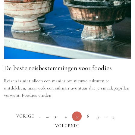
De beste reisbestemmingen voor foodies
Reizen is niet alleen een manier om nieuwe culturen te
ontdekken, maar ook een culinair avontuur dat je smaakpapillen
verwent. Foodies vinden
VORIGE
1
…
3
4
5
6
7
…
9
VOLGENDE