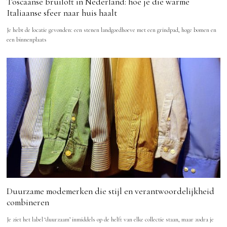
Toscaanse bruiloft in Nederland: hoe je die warme
Italiaanse sfeer naar huis haalt
Je hebt de locatie gevonden: een stenen landgoedhoeve met een grindpad, hoge bomen en
een binnenplaats
Duurzame modemerken die stijl en verantwoordelijkheid
combineren
Je ziet het label ‘duurzaam’ inmiddels op de helft van elke collectie staan, maar zodra je